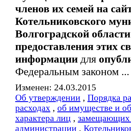
членов их семей
на сай
Котельниковского мун
Волгоградской области
предоставления этих с
информации
для
опубл
Федеральным законом ...
Изменен: 24.03.2015
Об утверждении
,
Порядка р
расходах
,
об имуществе и о
характера лиц
,
замещающих 
администрации
,
Котельнико