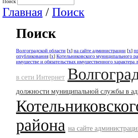
Поиск
Главная
/
Поиск
Поиск
Волгоградской области
[
x
]
на сайте администрации
[
x
]
п
опубликования
[
x
]
Котельниковского муниципального р
имуществе и обязательствах имущественного характера 
Волгоград
в сети Интернет
должности муниципальной службы в а
Котельниковског
района
на сайте администраци