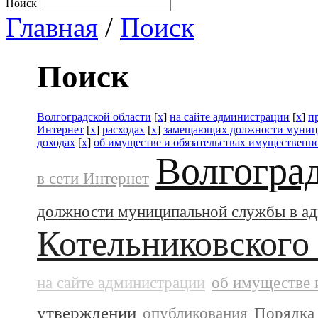
Поиск
Главная
/
Поиск
Поиск
Волгоградской области
[
x
]
на сайте администрации
[
x
]
п
Интернет
[
x
]
расходах
[
x
]
замещающих должности муниц
доходах
[
x
]
об имуществе и обязательствах имущественно
Волгогра
в сети Интернет
должности муниципальной службы в а
Котельниковского
на сайте администрации
об имуществе 
утверждении
опубликования
Порядка 