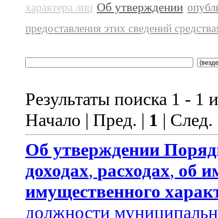
Об утверждении
характера лиц
опубл
предоставления этих сведений средств
Результаты поиска 1 - 1 и
Начало | Пред. |
1
| След.
Об утверждении
Поряд
доходах
,
расходах
,
об и
имущественного харак
должности муниципальн