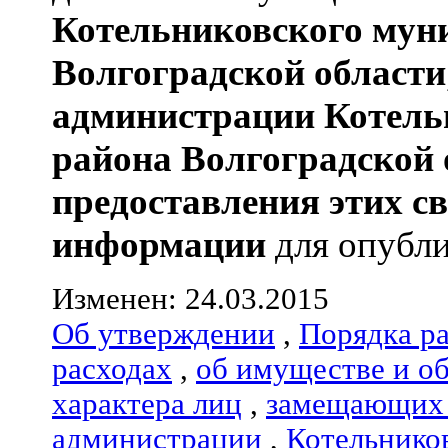
Котельниковского мун
Волгоградской области
администрации
Котель
района
Волгоградской 
предоставления этих с
информации
для опубли
Изменен: 24.03.2015
Об утверждении
,
Порядка р
расходах
,
об имуществе и о
характера лиц
,
замещающих 
администрации
,
Котельнико