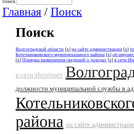
Поиск
Главная
/
Поиск
Поиск
Волгоградской области
[
x
]
на сайте администрации
[
x
]
п
Котельниковского муниципального района
[
x
]
об имущес
[
x
]
Порядка размещения сведений о доходах
[
x
]
в сети И
Волгоград
в сети Интернет
должности муниципальной службы в а
Котельниковског
района
на сайте администраци