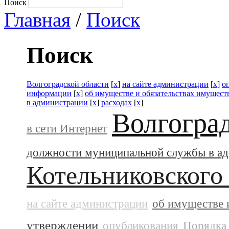
Поиск
Главная
/
Поиск
Поиск
Волгоградской области
[
x
]
на сайте администрации
[
x
]
о
информации
[
x
]
об имуществе и обязательствах имущест
в администрации
[
x
]
расходах
[
x
]
Волгогра
в сети Интернет
должности муниципальной службы в а
Котельниковского
на сайте администрации
об имуществе 
утверждении
опубликования
Порядка 