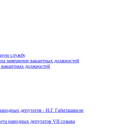
ьную службу
 на замещение вакантных должностей
е вакантных должностей
народных депутатов - Н.Г. Габиташвили
ета народных депутатов VII созыва