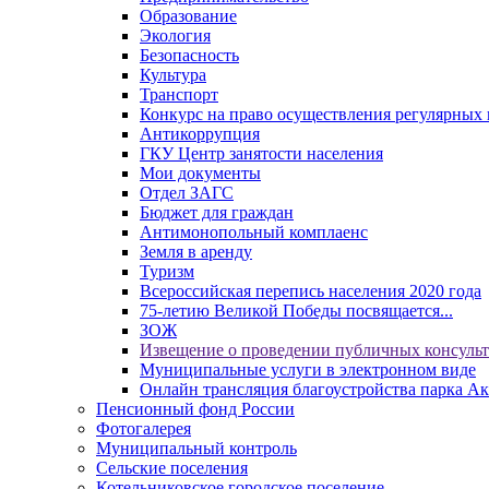
Образование
Экология
Безопасность
Культура
Транспорт
Конкурс на право осуществления регулярных 
Антикоррупция
ГКУ Центр занятости населения
Мои документы
Отдел ЗАГС
Бюджет для граждан
Антимонопольный комплаенс
Земля в аренду
Туризм
Всероссийская перепись населения 2020 года
75-летию Великой Победы посвящается...
ЗОЖ
Извещение о проведении публичных консуль
Муниципальные услуги в электронном виде
Онлайн трансляция благоустройства парка Ак
Пенсионный фонд России
Фотогалерея
Муниципальный контроль
Сельские поселения
Котельниковское городское поселение