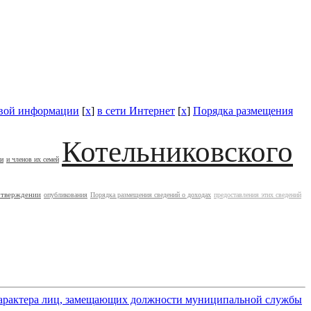
овой информации
[
x
]
в сети Интернет
[
x
]
Порядка размещения
Котельниковского
ии
и членов их семей
утверждении
опубликования
Порядка размещения сведений о доходах
предоставления этих сведений
о характера лиц, замещающих должности муниципальной службы