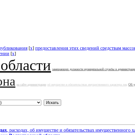
публикования
[
x
]
предоставления этих сведений средствам масс
ении
[
x
]
 области
замещающих должности муниципальной службы в администрац
она
Об 
на сайте администрации
об имуществе и обязательствах имущественного характера лиц
дах
, расходах, об имуществе и обязательствах имущественног