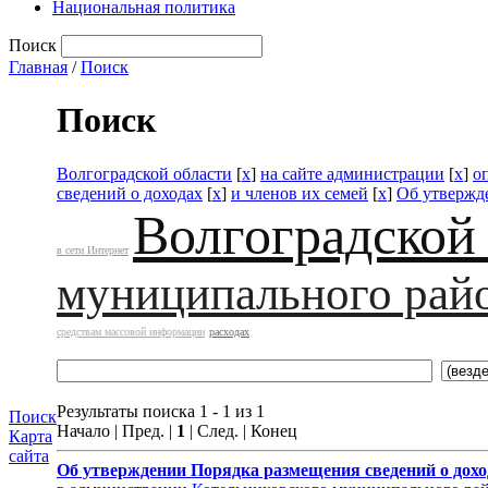
Национальная политика
Поиск
Главная
/
Поиск
Поиск
Волгоградской области
[
x
]
на сайте администрации
[
x
]
о
сведений о доходах
[
x
]
и членов их семей
[
x
]
Об утвержд
Волгоградской
в сети Интернет
муниципального рай
средствам массовой информации
расходах
Результаты поиска 1 - 1 из 1
Поиск
Начало | Пред. |
1
| След. | Конец
Карта
сайта
Об утверждении
Порядка размещения сведений о дохо