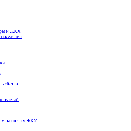
туры и ЖКХ
 населения
ики
м
ачейства
лномочий
нам на оплату ЖКУ