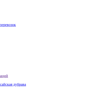
перевозок
таций
сайская дубрава