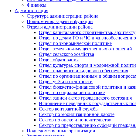
Финансы
Администрация
Структура администрации района
Полномочия, задачи и функции
Отделы администрации района
Отдел капитального строительства, архитек
Отдел по делам ГО и ЧС и жизнеобеспечению
Отдел по экономической политике
Отдел земельно-имущественных отношений
Отдел сельского хозяйства
Отдел образования
Отдел культуры, спорта и молодёжной полит
Отдел правового и кадрового обеспечения
Отдел по организационным и общим вопроса
Отдел учёта и отчётности
Отдел бюджетно-финансовой политики и казн
Отдел по социальной политике
Отдел записи актов гражданского состояния
Исполнение переданных государственных по
Сектор контрактной службы
Сектор по мобилизационной работе
Сектор по опеке и попечительству
Сектор по предоставлению субсидий гражда
Подведомственные организации