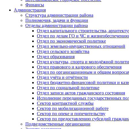
Финансы
Администрация
Структура администрации района
Полномочия, задачи и функции
Отделы администрации района
Отдел капитального строительства, архитек
Отдел по делам ГО и ЧС и жизнеобеспечению
Отдел по экономической политике
Отдел земельно-имущественных отношений
Отдел сельского хозяйства
Отдел образования
Отдел культуры, спорта и молодёжной полит
Отдел правового и кадрового обеспечения
Отдел по организационным и общим вопроса
Отдел учёта и отчётности
Отдел бюджетно-финансовой политики и казн
Отдел по социальной политике
Отдел записи актов гражданского состояния
Исполнение переданных государственных по
Сектор контрактной службы
Сектор по мобилизационной работе
Сектор по опеке и попечительству
Сектор по предоставлению субсидий гражда
Подведомственные организации