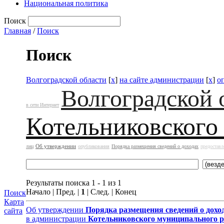
Национальная политика
Поиск
Главная
/
Поиск
Поиск
Волгоградской области
[
x
]
на сайте администрации
[
x
]
о
Волгоградской 
в сети Интернет
Котельниковского
Об утверждении
лиц
опубликования
Порядка размещения сведений о доходах
предоставл
Результаты поиска 1 - 1 из 1
Начало | Пред. |
1
| След. | Конец
Поиск
Карта
Об утверждении
Порядка размещения сведений о дохо
сайта
в администрации
Котельниковского муниципального 