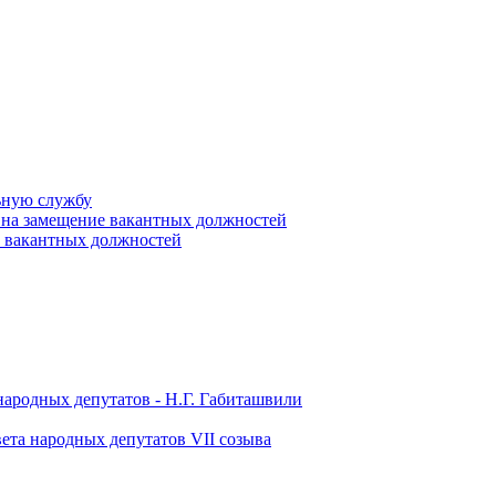
ьную службу
 на замещение вакантных должностей
е вакантных должностей
народных депутатов - Н.Г. Габиташвили
ета народных депутатов VII созыва