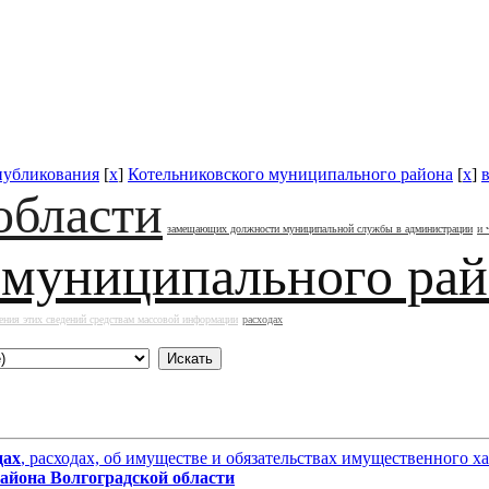
публикования
[
x
]
Котельниковского муниципального района
[
x
]
области
замещающих должности муниципальной службы в администрации
и 
 муниципального ра
ения этих сведений средствам массовой информации
расходах
дах
, расходах, об имуществе и обязательствах имущественного
района
Волгоградской области