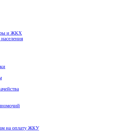
туры и ЖКХ
 населения
ики
м
ачейства
лномочий
нам на оплату ЖКУ