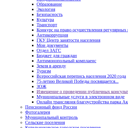
Образование
Экология
Безопасность
Культура
Транспорт
Конкурс на право осуществления регулярных 
Антикоррупция
ГКУ Центр занятости населения
Мои документы
Отдел ЗАГС
Бюджет для граждан
Антимонопольный комплаенс
Земля в аренду
Туризм
Всероссийская перепись населения 2020 года
75-летию Великой Победы посвящается...
ЗОЖ
Извещение о проведении публичных консуль
Муниципальные услуги в электронном виде
Онлайн трансляция благоустройства парка Ак
Пенсионный фонд России
Фотогалерея
Муниципальный контроль
Сельские поселения
Котельниковское городское поселение