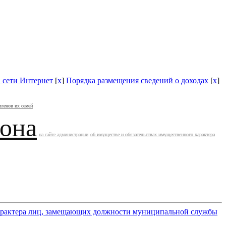
в сети Интернет
[
x
]
Порядка размещения сведений о доходах
[
x
]
членов их семей
йона
на сайте администрации
об имуществе и обязательствах имущественного характера
 характера лиц, замещающих должности муниципальной службы