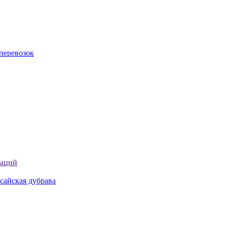
перевозок
таций
сайская дубрава