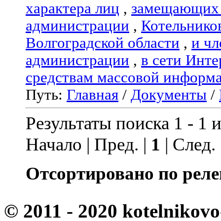
характера лиц
,
замещающих 
администрации
,
Котельнико
Волгоградской области
,
и чл
администрации
,
в сети Инте
средствам массовой информ
Путь:
Главная
/
Документы
/
Результаты поиска 1 - 1 и
Начало | Пред. |
1
| След.
Отсортировано по реле
© 2011 - 2020 kotelnikovo