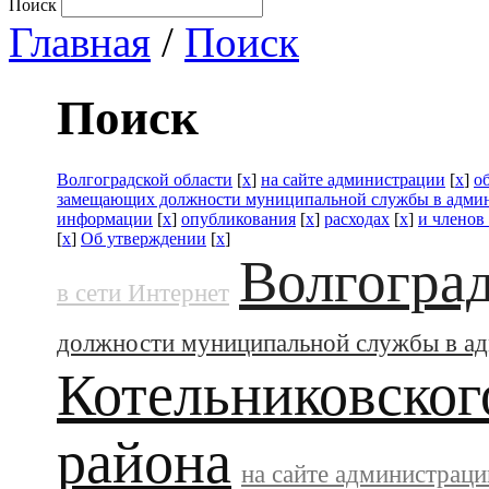
Поиск
Главная
/
Поиск
Поиск
Волгоградской области
[
x
]
на сайте администрации
[
x
]
о
замещающих должности муниципальной службы в адми
информации
[
x
]
опубликования
[
x
]
расходах
[
x
]
и членов
[
x
]
Об утверждении
[
x
]
Волгоград
в сети Интернет
должности муниципальной службы в а
Котельниковског
района
на сайте администраци