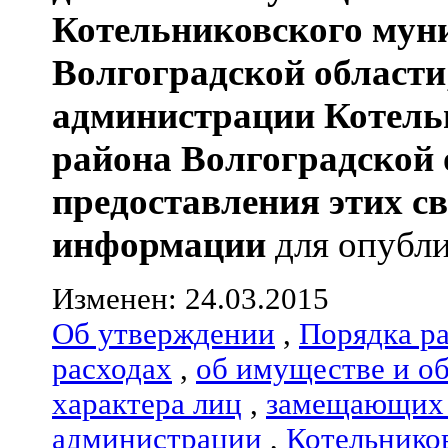
Котельниковского мун
Волгоградской области
администрации
Котель
района
Волгоградской 
предоставления этих с
информации
для опубли
Изменен: 24.03.2015
Об утверждении
,
Порядка р
расходах
,
об имуществе и о
характера лиц
,
замещающих 
администрации
,
Котельнико