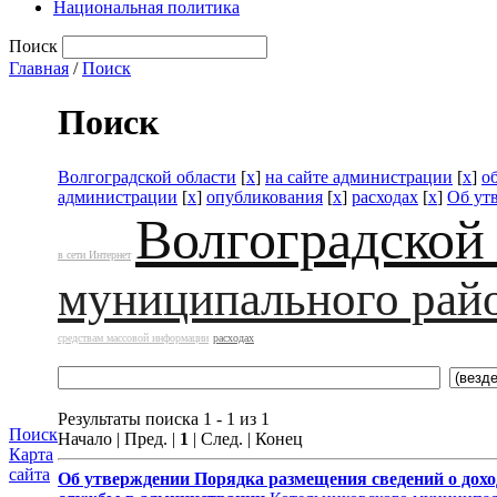
Национальная политика
Поиск
Главная
/
Поиск
Поиск
Волгоградской области
[
x
]
на сайте администрации
[
x
]
о
администрации
[
x
]
опубликования
[
x
]
расходах
[
x
]
Об ут
Волгоградской
в сети Интернет
муниципального рай
средствам массовой информации
расходах
Результаты поиска 1 - 1 из 1
Поиск
Начало | Пред. |
1
| След. | Конец
Карта
сайта
Об утверждении
Порядка размещения сведений о дохо