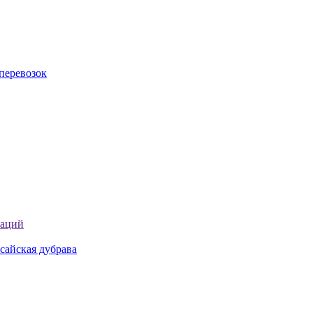
перевозок
таций
сайская дубрава