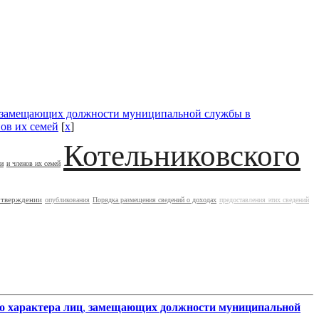
замещающих должности муниципальной службы в
нов их семей
[
x
]
Котельниковского
ии
и членов их семей
утверждении
опубликования
Порядка размещения сведений о доходах
предоставления этих сведений
о характера лиц
,
замещающих должности муниципальной