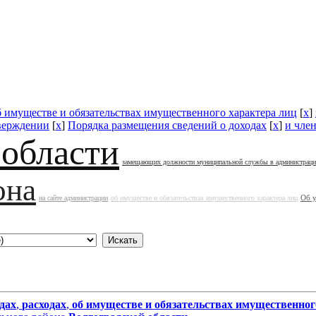
б имуществе и обязательствах имущественного характера лиц
[
x
]
верждении
[
x
]
Порядка размещения сведений о доходах
[
x
]
и чле
 области
замещающих должности муниципальной службы в администрац
она
Об 
на сайте администрации
об имуществе и обязательствах имущественного характера лиц
дах
,
расходах
,
об имуществе и обязательствах имущественног