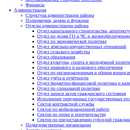
Финансы
Администрация
Структура администрации района
Полномочия, задачи и функции
Отделы администрации района
Отдел капитального строительства, архитек
Отдел по делам ГО и ЧС и жизнеобеспечению
Отдел по экономической политике
Отдел земельно-имущественных отношений
Отдел сельского хозяйства
Отдел образования
Отдел культуры, спорта и молодёжной полит
Отдел правового и кадрового обеспечения
Отдел по организационным и общим вопроса
Отдел учёта и отчётности
Отдел бюджетно-финансовой политики и казн
Отдел по социальной политике
Отдел записи актов гражданского состояния
Исполнение переданных государственных по
Сектор контрактной службы
Сектор по мобилизационной работе
Сектор по опеке и попечительству
Сектор по предоставлению субсидий гражда
Подведомственные организации