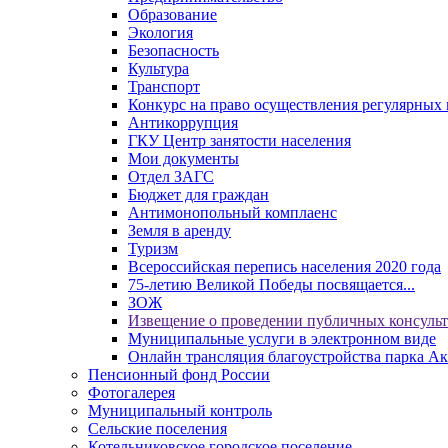
Образование
Экология
Безопасность
Культура
Транспорт
Конкурс на право осуществления регулярных 
Антикоррупция
ГКУ Центр занятости населения
Мои документы
Отдел ЗАГС
Бюджет для граждан
Антимонопольный комплаенс
Земля в аренду
Туризм
Всероссийская перепись населения 2020 года
75-летию Великой Победы посвящается...
ЗОЖ
Извещение о проведении публичных консуль
Муниципальные услуги в электронном виде
Онлайн трансляция благоустройства парка Ак
Пенсионный фонд России
Фотогалерея
Муниципальный контроль
Сельские поселения
Котельниковское городское поселение