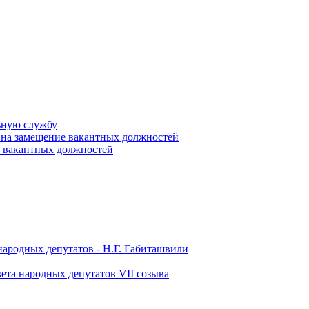
ьную службу
 на замещение вакантных должностей
е вакантных должностей
народных депутатов - Н.Г. Габиташвили
ета народных депутатов VII созыва