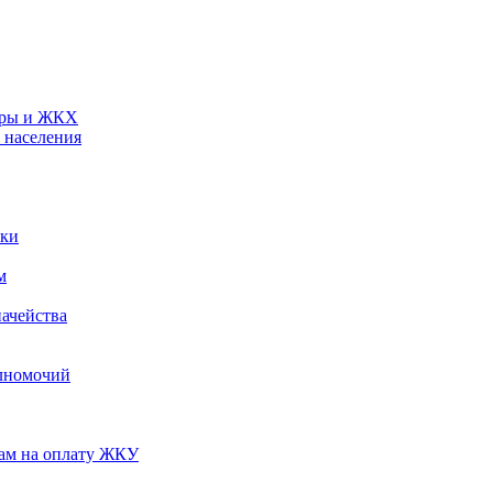
туры и ЖКХ
 населения
ики
м
ачейства
лномочий
нам на оплату ЖКУ