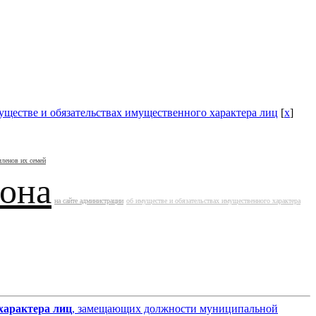
уществе и обязательствах имущественного характера лиц
[
x
]
членов их семей
йона
на сайте администрации
об имуществе и обязательствах имущественного характера
характера лиц
, замещающих должности муниципальной