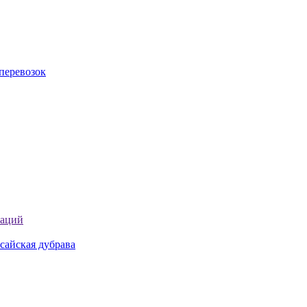
перевозок
таций
сайская дубрава