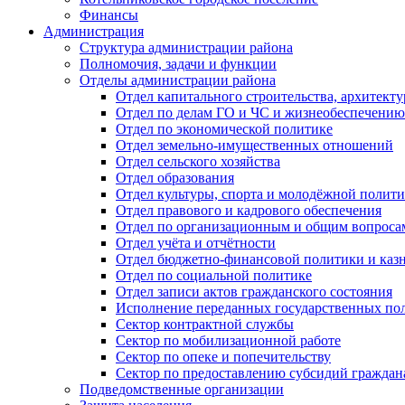
Финансы
Администрация
Структура администрации района
Полномочия, задачи и функции
Отделы администрации района
Отдел капитального строительства, архитек
Отдел по делам ГО и ЧС и жизнеобеспечению
Отдел по экономической политике
Отдел земельно-имущественных отношений
Отдел сельского хозяйства
Отдел образования
Отдел культуры, спорта и молодёжной полит
Отдел правового и кадрового обеспечения
Отдел по организационным и общим вопроса
Отдел учёта и отчётности
Отдел бюджетно-финансовой политики и казн
Отдел по социальной политике
Отдел записи актов гражданского состояния
Исполнение переданных государственных по
Сектор контрактной службы
Сектор по мобилизационной работе
Сектор по опеке и попечительству
Сектор по предоставлению субсидий гражда
Подведомственные организации