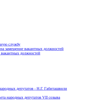
ьную службу
 на замещение вакантных должностей
е вакантных должностей
народных депутатов - Н.Г. Габиташвили
ета народных депутатов VII созыва