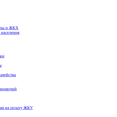
туры и ЖКХ
 населения
ики
м
ачейства
лномочий
нам на оплату ЖКУ