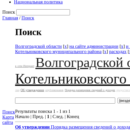
Национальная политика
Поиск
Главная
/
Поиск
Поиск
Волгоградской области
[
x
]
на сайте администрации
[
x
]
и
Котельниковского муниципального района
[
x
]
расходах
[
Волгоградской 
в сети Интернет
Котельниковского
Об утверждении
лиц
опубликования
Порядка размещения сведений о доходах
предоставл
Результаты поиска 1 - 1 из 1
Поиск
Начало | Пред. |
1
| След. | Конец
Карта
сайта
Об утверждении
Порядка размещения сведений о доход