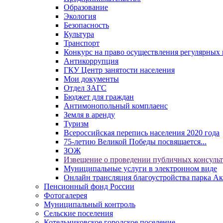
Образование
Экология
Безопасность
Культура
Транспорт
Конкурс на право осуществления регулярных 
Антикоррупция
ГКУ Центр занятости населения
Мои документы
Отдел ЗАГС
Бюджет для граждан
Антимонопольный комплаенс
Земля в аренду
Туризм
Всероссийская перепись населения 2020 года
75-летию Великой Победы посвящается...
ЗОЖ
Извещение о проведении публичных консуль
Муниципальные услуги в электронном виде
Онлайн трансляция благоустройства парка Ак
Пенсионный фонд России
Фотогалерея
Муниципальный контроль
Сельские поселения
Котельниковское городское поселение