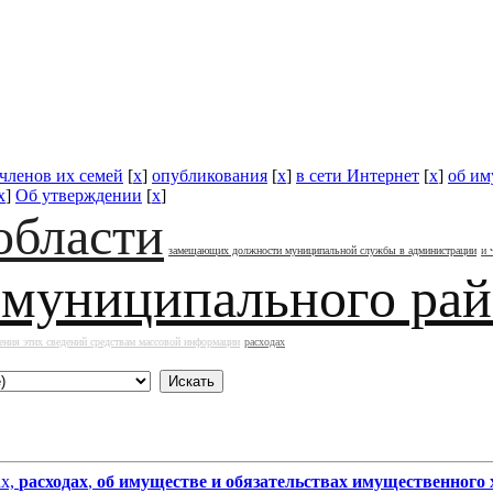
 членов их семей
[
x
]
опубликования
[
x
]
в сети Интернет
[
x
]
об им
x
]
Об утверждении
[
x
]
области
замещающих должности муниципальной службы в администрации
и 
 муниципального ра
ения этих сведений средствам массовой информации
расходах
ах,
расходах
,
об имуществе и обязательствах имущественного 