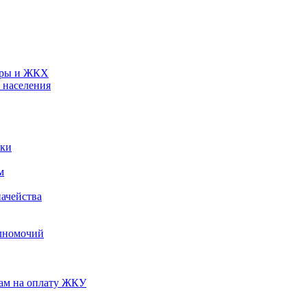
туры и ЖКХ
 населения
ики
м
ачейства
лномочий
нам на оплату ЖКУ