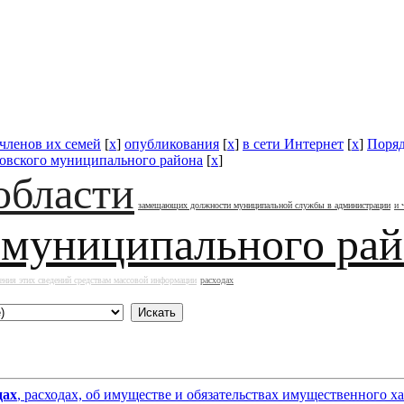
 членов их семей
[
x
]
опубликования
[
x
]
в сети Интернет
[
x
]
Поряд
овского муниципального района
[
x
]
области
замещающих должности муниципальной службы в администрации
и 
 муниципального ра
ения этих сведений средствам массовой информации
расходах
дах
, расходах, об имуществе и обязательствах имущественного