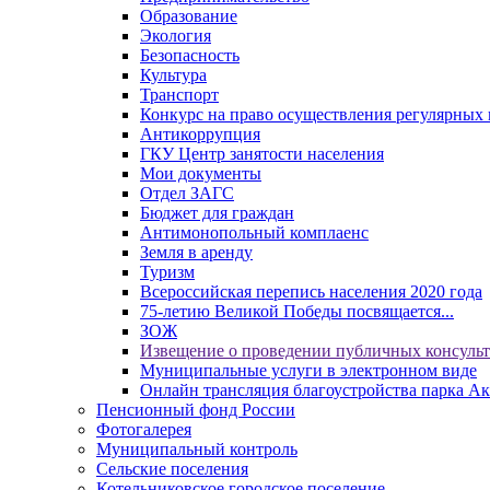
Образование
Экология
Безопасность
Культура
Транспорт
Конкурс на право осуществления регулярных 
Антикоррупция
ГКУ Центр занятости населения
Мои документы
Отдел ЗАГС
Бюджет для граждан
Антимонопольный комплаенс
Земля в аренду
Туризм
Всероссийская перепись населения 2020 года
75-летию Великой Победы посвящается...
ЗОЖ
Извещение о проведении публичных консуль
Муниципальные услуги в электронном виде
Онлайн трансляция благоустройства парка Ак
Пенсионный фонд России
Фотогалерея
Муниципальный контроль
Сельские поселения
Котельниковское городское поселение