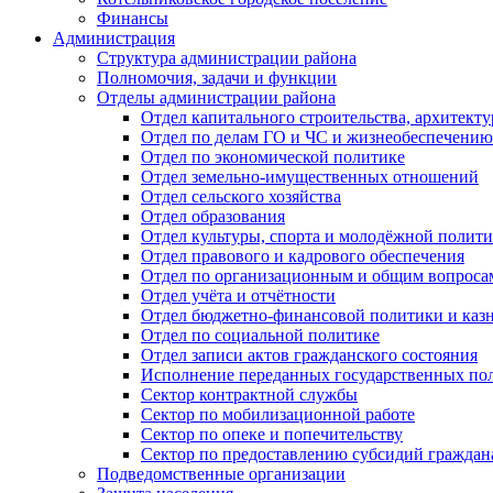
Финансы
Администрация
Структура администрации района
Полномочия, задачи и функции
Отделы администрации района
Отдел капитального строительства, архитек
Отдел по делам ГО и ЧС и жизнеобеспечению
Отдел по экономической политике
Отдел земельно-имущественных отношений
Отдел сельского хозяйства
Отдел образования
Отдел культуры, спорта и молодёжной полит
Отдел правового и кадрового обеспечения
Отдел по организационным и общим вопроса
Отдел учёта и отчётности
Отдел бюджетно-финансовой политики и казн
Отдел по социальной политике
Отдел записи актов гражданского состояния
Исполнение переданных государственных по
Сектор контрактной службы
Сектор по мобилизационной работе
Сектор по опеке и попечительству
Сектор по предоставлению субсидий гражда
Подведомственные организации