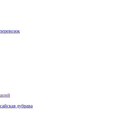
перевозок
таций
сайская дубрава