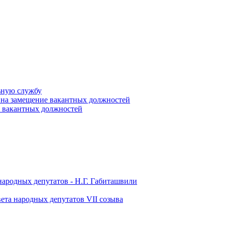
ьную службу
 на замещение вакантных должностей
е вакантных должностей
народных депутатов - Н.Г. Габиташвили
ета народных депутатов VII созыва