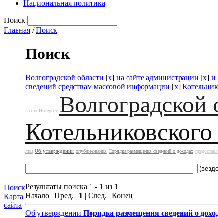
Национальная политика
Поиск
Главная
/
Поиск
Поиск
Волгоградской области
[
x
]
на сайте администрации
[
x
]
и
сведений средствам массовой информации
[
x
]
Котельник
Волгоградской 
в сети Интернет
Котельниковского
Об утверждении
лиц
опубликования
Порядка размещения сведений о доходах
предоставл
Результаты поиска 1 - 1 из 1
Поиск
Начало | Пред. |
1
| След. | Конец
Карта
сайта
Об утверждении
Порядка размещения сведений о дохо