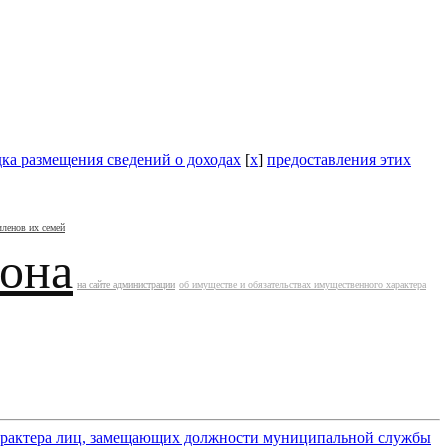
ка размещения сведений о доходах
[
x
]
предоставления этих
членов их семей
йона
на сайте администрации
об имуществе и обязательствах имущественного характера
 характера лиц, замещающих должности муниципальной службы