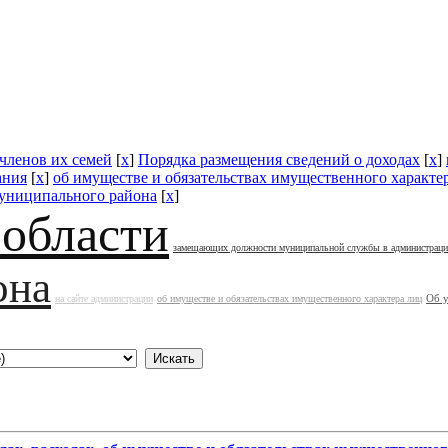
 членов их семей
[
x
]
Порядка размещения сведений о доходах
[
x
]
ания
[
x
]
об имуществе и обязательствах имущественного характе
муниципального района
[
x
]
 области
замещающих должности муниципальной службы в администрац
она
Об 
на сайте администрации
об имуществе и обязательствах имущественного характера лиц