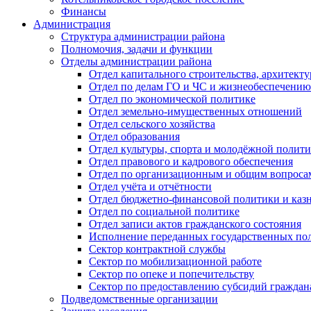
Финансы
Администрация
Структура администрации района
Полномочия, задачи и функции
Отделы администрации района
Отдел капитального строительства, архитек
Отдел по делам ГО и ЧС и жизнеобеспечению
Отдел по экономической политике
Отдел земельно-имущественных отношений
Отдел сельского хозяйства
Отдел образования
Отдел культуры, спорта и молодёжной полит
Отдел правового и кадрового обеспечения
Отдел по организационным и общим вопроса
Отдел учёта и отчётности
Отдел бюджетно-финансовой политики и казн
Отдел по социальной политике
Отдел записи актов гражданского состояния
Исполнение переданных государственных по
Сектор контрактной службы
Сектор по мобилизационной работе
Сектор по опеке и попечительству
Сектор по предоставлению субсидий гражда
Подведомственные организации