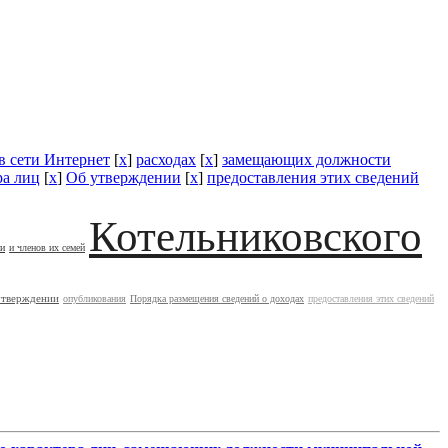
в сети Интернет
[
x
]
расходах
[
x
]
замещающих должности
ра лиц
[
x
]
Об утверждении
[
x
]
предоставления этих сведений
Котельниковского
ии
и членов их семей
утверждении
опубликования
Порядка размещения сведений о доходах
предоставления этих сведений