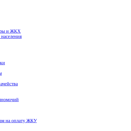
туры и ЖКХ
 населения
ики
м
ачейства
лномочий
нам на оплату ЖКУ