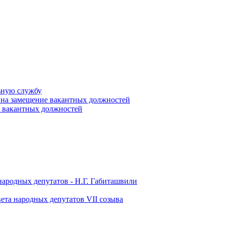
ьную службу
 на замещение вакантных должностей
е вакантных должностей
народных депутатов - Н.Г. Габиташвили
ета народных депутатов VII созыва