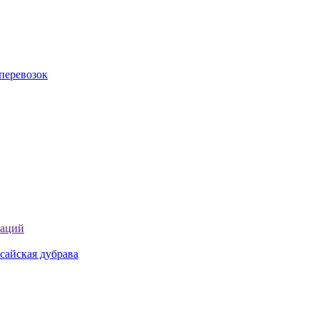
перевозок
таций
сайская дубрава