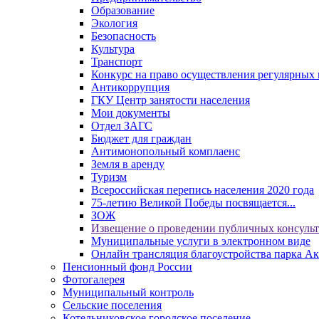
Образование
Экология
Безопасность
Культура
Транспорт
Конкурс на право осуществления регулярных 
Антикоррупция
ГКУ Центр занятости населения
Мои документы
Отдел ЗАГС
Бюджет для граждан
Антимонопольный комплаенс
Земля в аренду
Туризм
Всероссийская перепись населения 2020 года
75-летию Великой Победы посвящается...
ЗОЖ
Извещение о проведении публичных консуль
Муниципальные услуги в электронном виде
Онлайн трансляция благоустройства парка Ак
Пенсионный фонд России
Фотогалерея
Муниципальный контроль
Сельские поселения
Котельниковское городское поселение