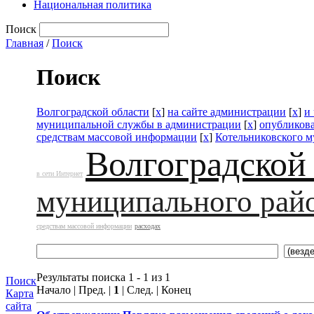
Национальная политика
Поиск
Главная
/
Поиск
Поиск
Волгоградской области
[
x
]
на сайте администрации
[
x
]
и
муниципальной службы в администрации
[
x
]
опубликов
средствам массовой информации
[
x
]
Котельниковского 
Волгоградской
в сети Интернет
муниципального рай
средствам массовой информации
расходах
Результаты поиска 1 - 1 из 1
Поиск
Начало | Пред. |
1
| След. | Конец
Карта
сайта