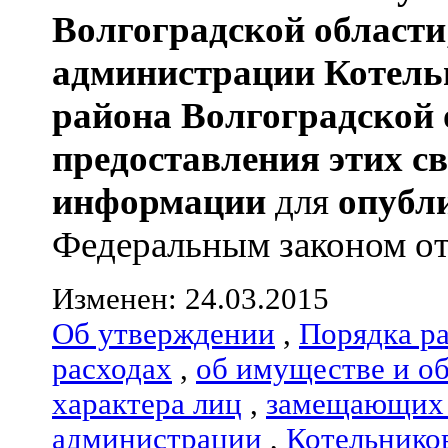
Волгоградской области
администрации
Котель
района
Волгоградской 
предоставления этих с
информации
для
опубл
Федеральным законом от 0
Изменен: 24.03.2015
Об утверждении
,
Порядка р
расходах
,
об имуществе и о
характера лиц
,
замещающих 
администрации
,
Котельнико