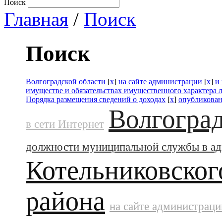
Поиск
Главная
/
Поиск
Поиск
Волгоградской области
[
x
]
на сайте администрации
[
x
]
и
имуществе и обязательствах имущественного характера 
Порядка размещения сведений о доходах
[
x
]
опубликова
Волгоград
в сети Интернет
должности муниципальной службы в а
Котельниковског
района
на сайте администраци