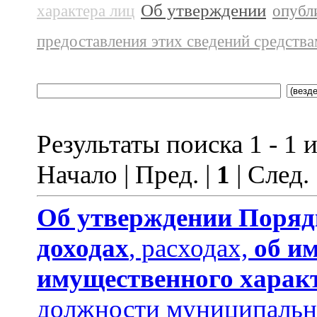
Об утверждении
характера лиц
опубл
предоставления этих сведений средств
Результаты поиска 1 - 1 и
Начало | Пред. |
1
| След.
Об утверждении
Поряд
доходах
, расходах,
об и
имущественного харак
должности муниципальн