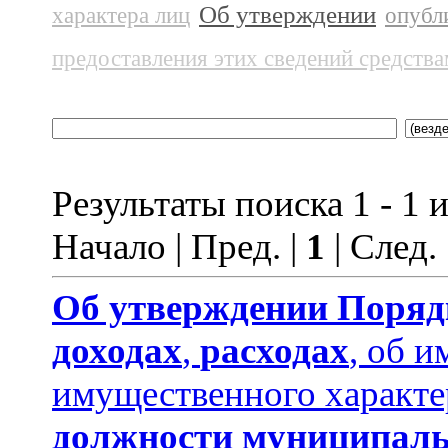
Об утверждении
характера лиц
опубл
предоставления этих сведений средств
Результаты поиска 1 - 1 и
Начало | Пред. |
1
| След.
Об утверждении
Поряд
доходах
,
расходах
, об и
имущественного характе
должности муниципаль