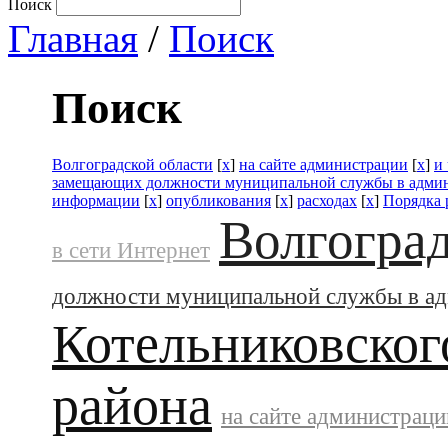
Поиск
Главная
/
Поиск
Поиск
Волгоградской области
[
x
]
на сайте администрации
[
x
]
и
замещающих должности муниципальной службы в адми
информации
[
x
]
опубликования
[
x
]
расходах
[
x
]
Порядка 
Волгоград
в сети Интернет
должности муниципальной службы в а
Котельниковског
района
на сайте администраци