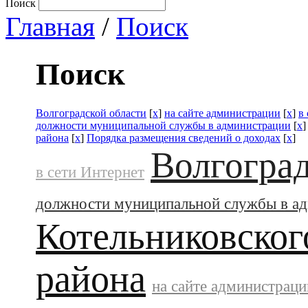
Поиск
Главная
/
Поиск
Поиск
Волгоградской области
[
x
]
на сайте администрации
[
x
]
в
должности муниципальной службы в администрации
[
x
района
[
x
]
Порядка размещения сведений о доходах
[
x
]
Волгоград
в сети Интернет
должности муниципальной службы в а
Котельниковског
района
на сайте администраци