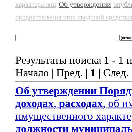
Об утверждении
характера лиц
опубл
предоставления этих сведений средств
Результаты поиска 1 - 1 и
Начало | Пред. |
1
| След.
Об утверждении
Поряд
доходах
,
расходах
, об и
имущественного характе
должности муниципаль