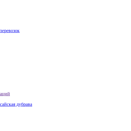
перевозок
таций
сайская дубрава