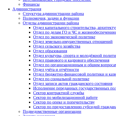
Финансы
Администрация
Структура администрации района
Полномочия, задачи и функции
Отделы администрации района
Отдел капитального строительства, архитек
Отдел по делам ГО и ЧС и жизнеобеспечению
Отдел по экономической политике
Отдел земельно-имущественных отношений
Отдел сельского хозяйства
Отдел образования
Отдел культуры, спорта и молодёжной полит
Отдел правового и кадрового обеспечения
Отдел по организационным и общим вопроса
Отдел учёта и отчётности
Отдел бюджетно-финансовой политики и казн
Отдел по социальной политике
Отдел записи актов гражданского состояния
Исполнение переданных государственных по
Сектор контрактной службы
Сектор по мобилизационной работе
Сектор по опеке и попечительству
Сектор по предоставлению субсидий гражда
Подведомственные организации