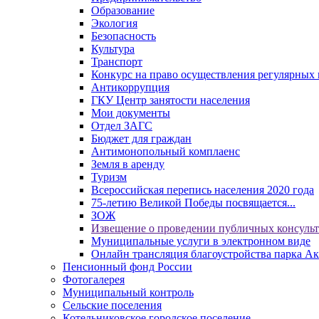
Образование
Экология
Безопасность
Культура
Транспорт
Конкурс на право осуществления регулярных 
Антикоррупция
ГКУ Центр занятости населения
Мои документы
Отдел ЗАГС
Бюджет для граждан
Антимонопольный комплаенс
Земля в аренду
Туризм
Всероссийская перепись населения 2020 года
75-летию Великой Победы посвящается...
ЗОЖ
Извещение о проведении публичных консуль
Муниципальные услуги в электронном виде
Онлайн трансляция благоустройства парка Ак
Пенсионный фонд России
Фотогалерея
Муниципальный контроль
Сельские поселения
Котельниковское городское поселение