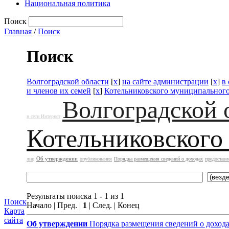
Национальная политика
Поиск
Главная
/
Поиск
Поиск
Волгоградской области
[
x
]
на сайте администрации
[
x
]
в
и членов их семей
[
x
]
Котельниковского муниципального
Волгоградской 
в сети Интернет
Котельниковского
Об утверждении
лиц
опубликования
Порядка размещения сведений о доходах
предоставл
Результаты поиска 1 - 1 из 1
Поиск
Начало | Пред. |
1
| След. | Конец
Карта
сайта
Об утверждении
Порядка размещения сведений о дохода