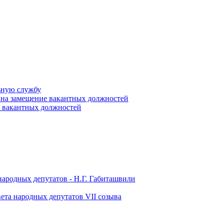
ьную службу
 на замещение вакантных должностей
е вакантных должностей
народных депутатов - Н.Г. Габиташвили
ета народных депутатов VII созыва