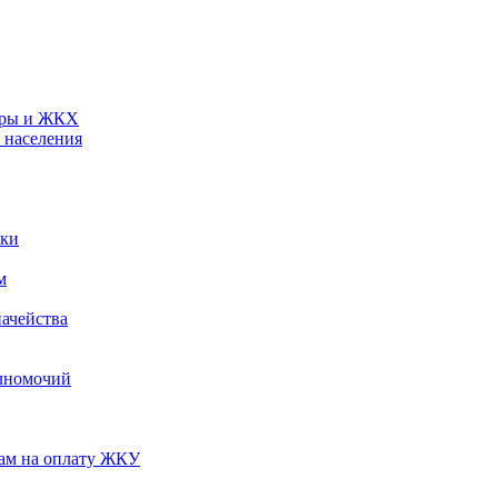
туры и ЖКХ
 населения
ики
м
ачейства
лномочий
нам на оплату ЖКУ