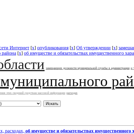
 сети Интернет
[
x
]
опубликования
[
x
]
Об утверждении
[
x
]
замеща
 района
[
x
]
об имуществе и обязательствах имущественного хара
области
замещающих должности муниципальной службы в администрации
и 
 муниципального ра
ения этих сведений средствам массовой информации
расходах
х, расходах,
об имуществе и обязательствах имущественного 