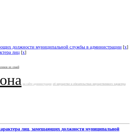
ющих должности муниципальной службы в администрации
[
x
]
ктера лиц
[
x
]
членов их семей
йона
на сайте администрации
об имуществе и обязательствах имущественного характера
характера лиц
,
замещающих должности муниципальной