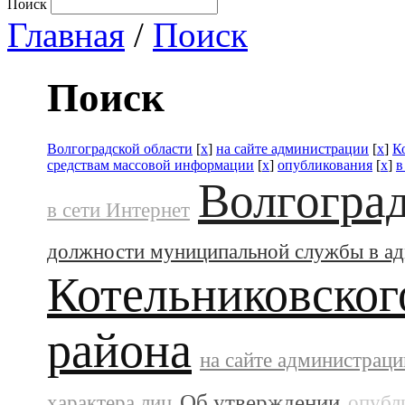
Поиск
Главная
/
Поиск
Поиск
Волгоградской области
[
x
]
на сайте администрации
[
x
]
К
средствам массовой информации
[
x
]
опубликования
[
x
]
в
Волгоград
в сети Интернет
должности муниципальной службы в а
Котельниковског
района
на сайте администраци
Об утверждении
характера лиц
опубл