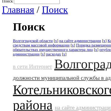
Поиск
Главная
/
Поиск
Поиск
Волгоградской области
[
x
]
на сайте администрации
[
x
]
К
средствам массовой информации
[
x
]
Порядка размещения
обязательствах имущественного характера лиц
[
x
]
опубл
администрации
[
x
]
расходах
[
x
]
Волгоград
в сети Интернет
должности муниципальной службы в а
Котельниковског
района
на сайте администраци