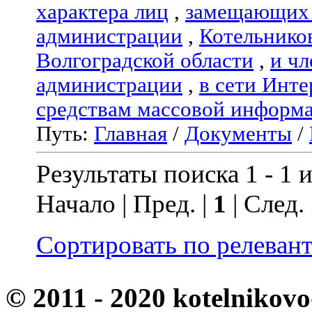
характера лиц
,
замещающих 
администрации
,
Котельнико
Волгоградской области
,
и чл
администрации
,
в сети Инте
средствам массовой информ
Путь:
Главная
/
Документы
/
Результаты поиска 1 - 1 и
Начало | Пред. |
1
| След.
Сортировать по релеван
© 2011 - 2020 kotelnikovo