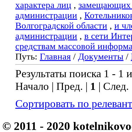
характера лиц
,
замещающих 
администрации
,
Котельнико
Волгоградской области
,
и чл
администрации
,
в сети Инте
средствам массовой информ
Путь:
Главная
/
Документы
/
Результаты поиска 1 - 1 и
Начало | Пред. |
1
| След.
Сортировать по релеван
© 2011 - 2020 kotelnikovo