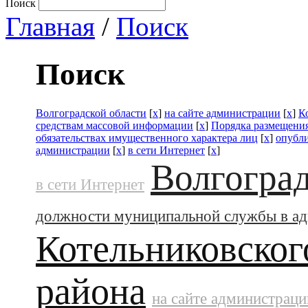
Поиск
Главная
/
Поиск
Поиск
Волгоградской области
[
x
]
на сайте администрации
[
x
]
К
средствам массовой информации
[
x
]
Порядка размещения
обязательствах имущественного характера лиц
[
x
]
опубл
администрации
[
x
]
в сети Интернет
[
x
]
Волгоград
в сети Интернет
должности муниципальной службы в а
Котельниковског
района
на сайте администраци