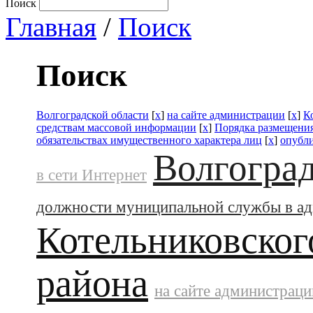
Поиск
Главная
/
Поиск
Поиск
Волгоградской области
[
x
]
на сайте администрации
[
x
]
К
средствам массовой информации
[
x
]
Порядка размещения
обязательствах имущественного характера лиц
[
x
]
опубл
Волгоград
в сети Интернет
должности муниципальной службы в а
Котельниковског
района
на сайте администраци