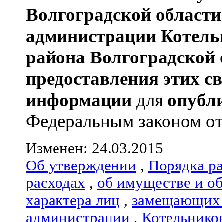
Волгоградской области
администрации
Котель
района
Волгоградской 
предоставления этих с
информации
для
опубл
Федеральным законом от 0
Изменен: 24.03.2015
Об утверждении
,
Порядка р
расходах
,
об имуществе и о
характера лиц
,
замещающих 
администрации
,
Котельнико