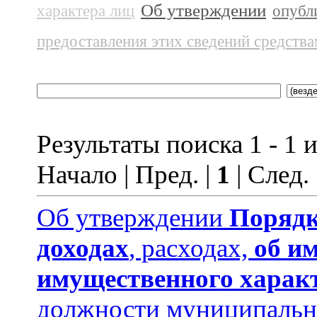
Об утверждении
характера лиц
опубл
предоставления этих сведений средств
Результаты поиска 1 - 1 и
Начало | Пред. |
1
| След.
Об утверждении
Порядк
доходах
, расходах,
об и
имущественного харак
должности муниципальн