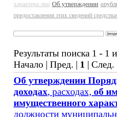
Об утверждении
характера лиц
опубл
предоставления этих сведений средств
Результаты поиска 1 - 1 и
Начало | Пред. |
1
| След.
Об утверждении
Поряд
доходах
, расходах,
об и
имущественного харак
должности муниципальн