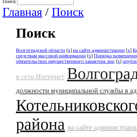
Поиск
Главная
/
Поиск
Поиск
Волгоградской области
[
x
]
на сайте администрации
[
x
]
К
средствам массовой информации
[
x
]
Порядка размещения
обязательствах имущественного характера лиц
[
x
]
опубл
Волгоград
в сети Интернет
должности муниципальной службы в а
Котельниковског
района
на сайте администраци