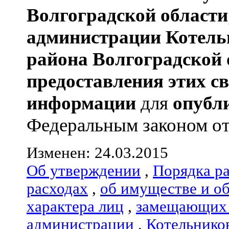
Волгоградской области
администрации
Котель
района
Волгоградской 
предоставления этих с
информации
для
опубл
Федеральным законом от 0
Изменен: 24.03.2015
Об утверждении
,
Порядка р
расходах
,
об имуществе и о
характера лиц
,
замещающих 
администрации
,
Котельнико