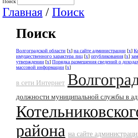
Поиск
Главная
/
Поиск
Поиск
Волгоградской области
[
x
]
на сайте администрации
[
x
]
К
имущественного характера лиц
[
x
]
опубликования
[
x
]
за
утверждении
[
x
]
Порядка размещения сведений о дохода
массовой информации
[
x
]
Волгоград
в сети Интернет
должности муниципальной службы в а
Котельниковског
района
на сайте администраци