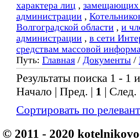
характера лиц
,
замещающих 
администрации
,
Котельнико
Волгоградской области
,
и чл
администрации
,
в сети Инте
средствам массовой информ
Путь:
Главная
/
Документы
/
Результаты поиска 1 - 1 и
Начало | Пред. |
1
| След.
Сортировать по релеван
© 2011 - 2020 kotelnikovo