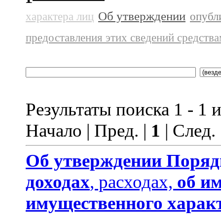
Об утверждении
характера лиц
опубл
предоставления этих сведений средств
Результаты поиска 1 - 1 и
Начало | Пред. |
1
| След.
Об утверждении
Поряд
доходах
, расходах,
об и
имущественного харак