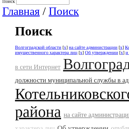
Поиск
Главная
/
Поиск
Поиск
Волгоградской области
[
x
]
на сайте администрации
[
x
]
К
имущественного характера лиц
[
x
]
Об утверждении
[
x
]
и
Волгоград
в сети Интернет
должности муниципальной службы в а
Котельниковског
района
на сайте администраци
Об утверждении
характера лиц
опубл