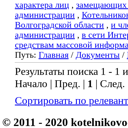
характера лиц
,
замещающих 
администрации
,
Котельнико
Волгоградской области
,
и чл
администрации
,
в сети Инте
средствам массовой информ
Путь:
Главная
/
Документы
/
Результаты поиска 1 - 1 и
Начало | Пред. |
1
| След.
Сортировать по релеван
© 2011 - 2020 kotelnikovo