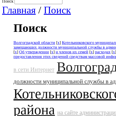
Поиск
Главная
/
Поиск
Поиск
Волгоградской области
[
x
]
Котельниковского муниципал
замещающих должности муниципальной службы в адми
[
x
]
Об утверждении
[
x
]
и членов их семей
[
x
]
расходах
[
x
предоставления этих сведений средствам массовой инф
Волгоград
в сети Интернет
должности муниципальной службы в а
Котельниковског
района
на сайте администраци