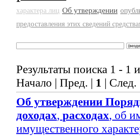
Об утверждении
характера лиц
опубл
предоставления этих сведений средств
Результаты поиска 1 - 1 и
Начало | Пред. |
1
| След.
Об утверждении
Поряд
доходах
,
расходах
, об и
имущественного характе