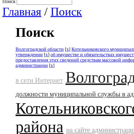
Поиск
Главная
/
Поиск
Поиск
Волгоградской области
[
x
]
Котельниковского муниципал
утверждении
[
x
]
об имуществе и обязательствах имущест
предоставления этих сведений средствам массовой инф
администрации
[
x
]
Волгоград
в сети Интернет
должности муниципальной службы в а
Котельниковског
района
на сайте администраци