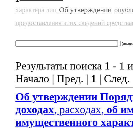
Об утверждении
характера лиц
опубл
предоставления этих сведений средств
Результаты поиска 1 - 1 и
Начало | Пред. |
1
| След.
Об утверждении
Поряд
доходах
, расходах,
об и
имущественного харак